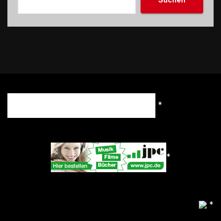
*
*
*