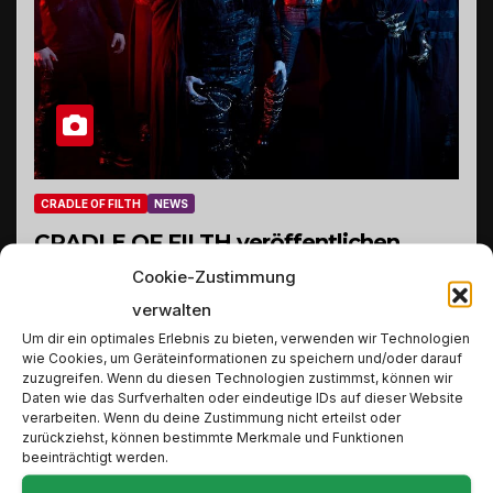
CRADLE OF FILTH
NEWS
CRADLE OF FILTH veröffentlichen
Video zu „How Many Tears To Nurture
Cookie-Zustimmung
verwalten
A Rose?“
Um dir ein optimales Erlebnis zu bieten, verwenden wir Technologien
21. MÄRZ 2022
MIKE
wie Cookies, um Geräteinformationen zu speichern und/oder darauf
zuzugreifen. Wenn du diesen Technologien zustimmst, können wir
Cradle of Filth haben gestern Abend im Rahmen
Daten wie das Surfverhalten oder eindeutige IDs auf dieser Website
verarbeiten. Wenn du deine Zustimmung nicht erteilst oder
von Cradle of Filths Infernal Vernal Equinox
zurückziehst, können bestimmte Merkmale und Funktionen
Deadstream das Video zu ihrem Song „How Many
beeinträchtigt werden.
Tears to Nurture a Rose?“ uraufgeführt. Nun…