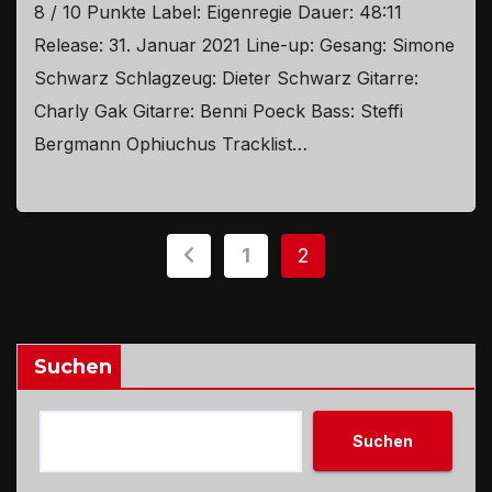
8 / 10 Punkte Label: Eigenregie Dauer: 48:11
Release: 31. Januar 2021 Line-up: Gesang: Simone
Schwarz Schlagzeug: Dieter Schwarz Gitarre:
Charly Gak Gitarre: Benni Poeck Bass: Steffi
Bergmann Ophiuchus Tracklist…
Seitennummerieru
1
2
der
Beiträge
Suchen
Suchen