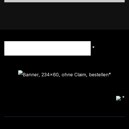
*
*
*