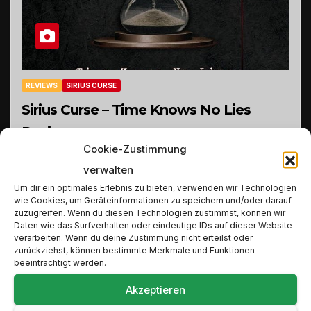
REVIEWS
SIRIUS CURSE
Sirius Curse – Time Knows No Lies
Review
Cookie-Zustimmung
23. FEBRUAR 2021
SYLVI
verwalten
7 / 10 Punkte Label: Eigenregie Dauer: 36:51
Um dir ein optimales Erlebnis zu bieten, verwenden wir Technologien
Release: 15.03.2021 Genre: Heavy Metal Format:
wie Cookies, um Geräteinformationen zu speichern und/oder darauf
zuzugreifen. Wenn du diesen Technologien zustimmst, können wir
Jewel Case CD Line – Up: Andreas Spitznagel –
Daten wie das Surfverhalten oder eindeutige IDs auf dieser Website
verarbeiten. Wenn du deine Zustimmung nicht erteilst oder
Gitarre Dominikus Sautermeister – Bass Frank
zurückziehst, können bestimmte Merkmale und Funktionen
Würthner…
beeinträchtigt werden.
Akzeptieren